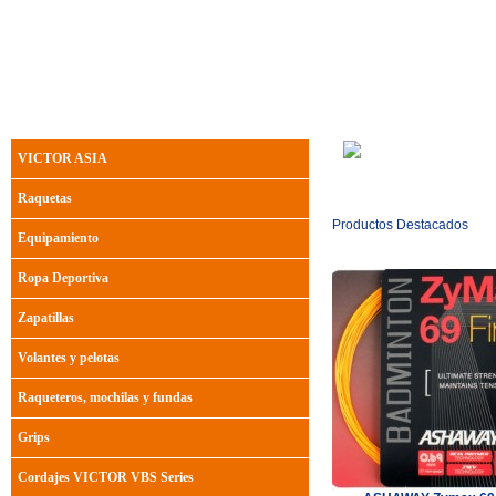
replica watches australia
r
VICTOR ASIA
Raquetas
Productos Destacados
Equipamiento
Ropa Deportiva
Zapatillas
Volantes y pelotas
Raqueteros, mochilas y fundas
Grips
Cordajes VICTOR VBS Series