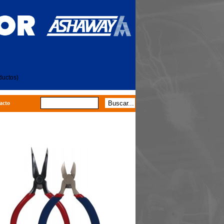
ductos)
acto