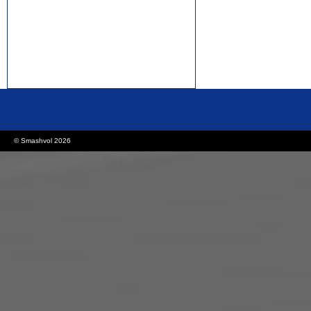
rolex replica watches
replica watches canada
© Smashvol 2026