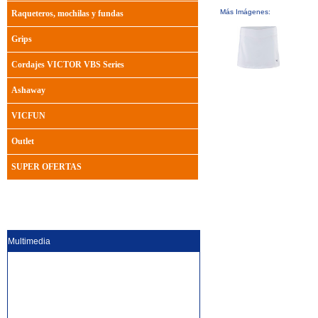
Más Imágenes:
Raqueteros, mochilas y fundas
Grips
Cordajes VICTOR VBS Series
Ashaway
VICFUN
Outlet
SUPER OFERTAS
Multimedia