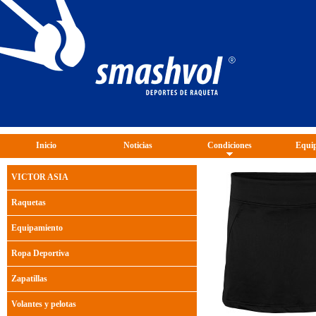
Inicio
Noticias
Condiciones
Equip
VICTOR ASIA
Raquetas
Equipamiento
Ropa Deportiva
Zapatillas
Volantes y pelotas