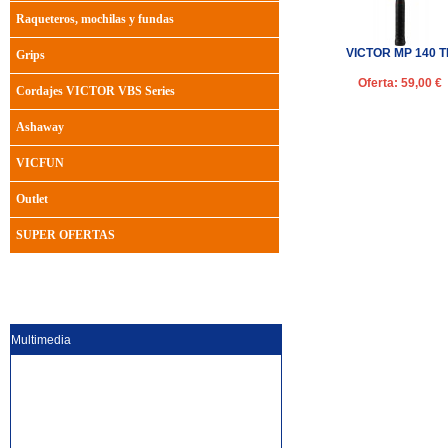
Raqueteros, mochilas y fundas
VICTOR MP 140 T
Grips
Oferta: 59,00 €
Cordajes VICTOR VBS Series
Ashaway
VICFUN
Outlet
SUPER OFERTAS
Multimedia