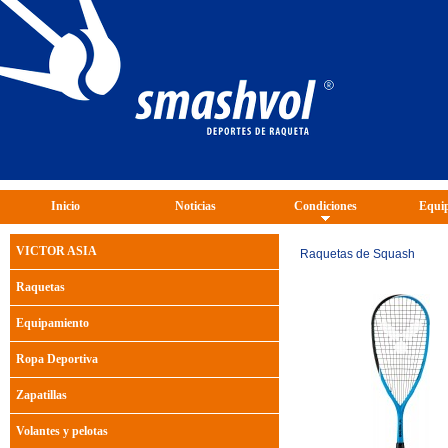
Inicio
Noticias
Condiciones
Equip
VICTOR ASIA
Raquetas de Squash
Raquetas
Equipamiento
Ropa Deportiva
Zapatillas
Volantes y pelotas