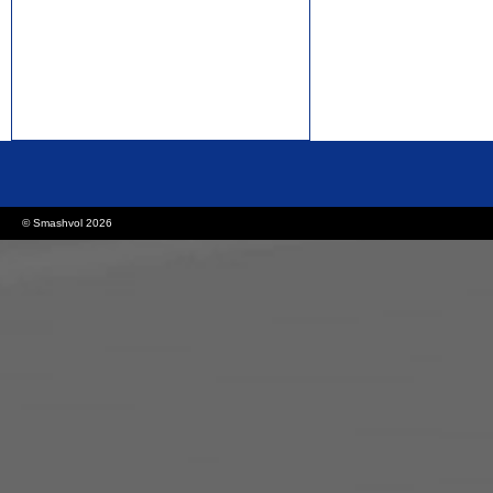
rolex replica watches
replica watches canada
© Smashvol 2026