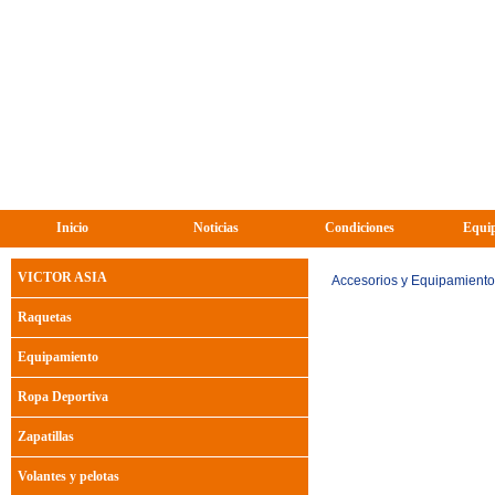
Inicio
Noticias
Condiciones
Equip
VICTOR ASIA
Accesorios y Equipamiento
Raquetas
Equipamiento
Ropa Deportiva
Zapatillas
Volantes y pelotas