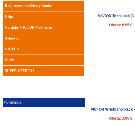
Raqueteros, mochilas y fundas
VICTOR Tennisball (3 
Grips
Oferta: 8.95 €
Cordajes VICTOR VBS Series
Ashaway
VICFUN
Outlet
SUPER OFERTAS
Multimedia
VICTOR Wristband black - 
Oferta: 3,95 €