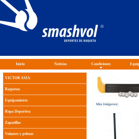
Inicio
Noticias
Condiciones
Equip
VICTOR ASIA
Raquetas
Equipamiento
Más Imágenes:
Ropa Deportiva
Zapatillas
Volantes y pelotas