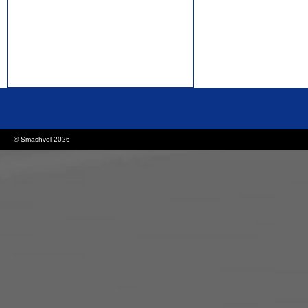
rolex replica watches
replica watches canada
© Smashvol 2026