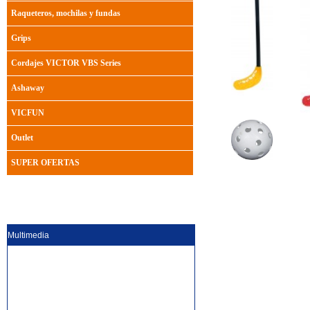
Raqueteros, mochilas y fundas
Grips
Cordajes VICTOR VBS Series
Ashaway
VICFUN
Outlet
SUPER OFERTAS
Multimedia