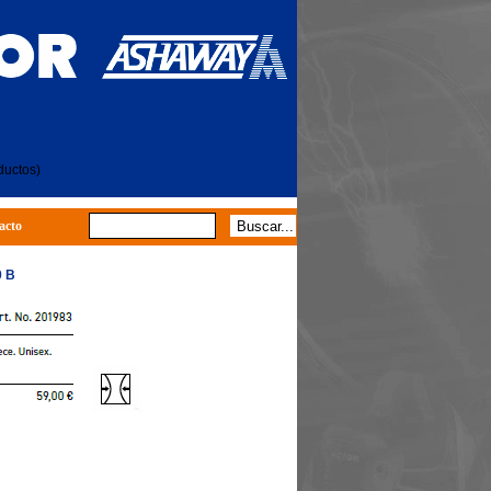
ductos)
acto
0 B