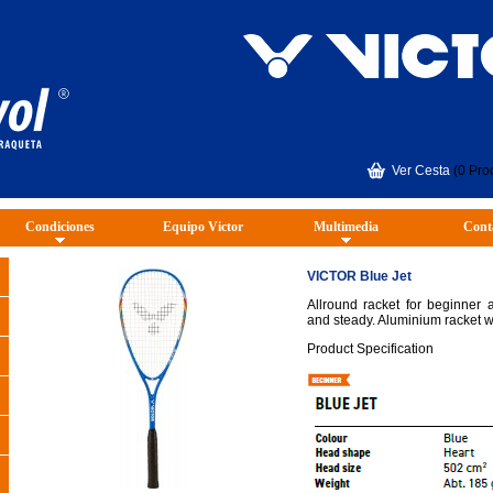
Ver Cesta
(0 Pro
Condiciones
Equipo Victor
Multimedia
Cont
VICTOR Blue Jet
Allround racket for beginner
and steady. Aluminium racket wi
Product Specification