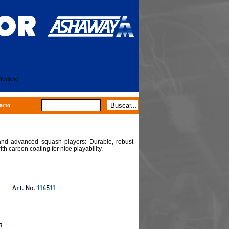
ductos)
acto
 and advanced squash players: Durable, robust
th carbon coating for nice playability.