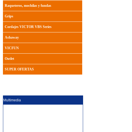
Raqueteros, mochilas y fundas
Grips
Cordajes VICTOR VBS Series
Ashaway
VICFUN
Outlet
SUPER OFERTAS
Multimedia