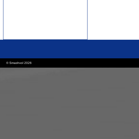
rolex replica watches
replica watches canada
© Smashvol 2026