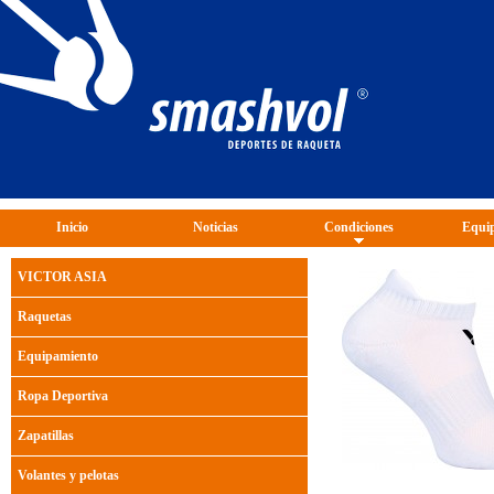
Inicio
Noticias
Condiciones
Equip
VICTOR ASIA
Raquetas
Equipamiento
Ropa Deportiva
Zapatillas
Volantes y pelotas