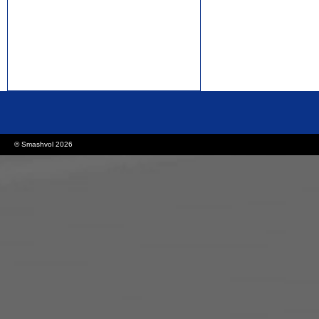
rolex replica watches
replica watches canada
© Smashvol 2026