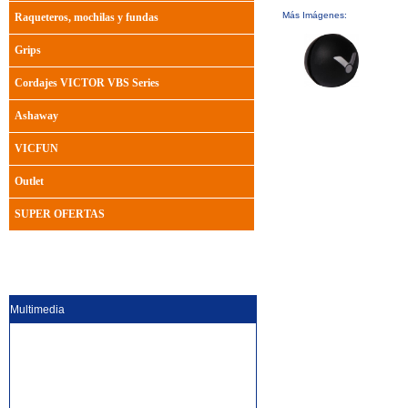
Más Imágenes:
Raqueteros, mochilas y fundas
Grips
Cordajes VICTOR VBS Series
Ashaway
VICFUN
Outlet
SUPER OFERTAS
Multimedia