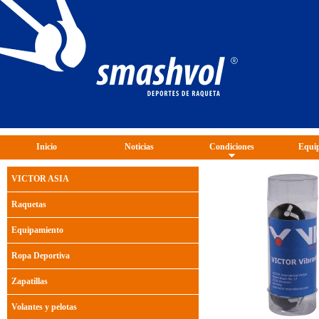
Inicio
Noticias
Condiciones
Equip
VICTOR ASIA
Raquetas
Equipamiento
Ropa Deportiva
Zapatillas
Volantes y pelotas