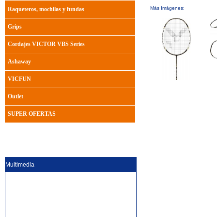
Más Imágenes:
Raqueteros, mochilas y fundas
Grips
Cordajes VICTOR VBS Series
Ashaway
VICFUN
Outlet
SUPER OFERTAS
Multimedia