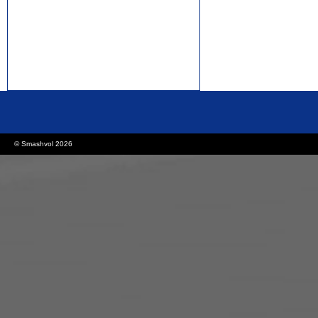
rolex replica watches
replica watches canada
© Smashvol 2026