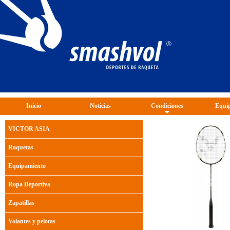
Inicio
Noticias
Condiciones
Equip
VICTOR ASIA
Raquetas
Equipamiento
Ropa Deportiva
Zapatillas
Volantes y pelotas