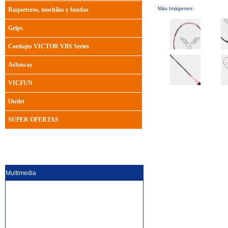
Más Imágenes:
Raqueteros, mochilas y fundas
Grips
Cordajes VICTOR VBS Series
Ashaway
VICFUN
Outlet
SUPER OFERTAS
Multimedia