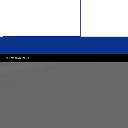
rolex replica watches
replica watches canada
© Smashvol 2026