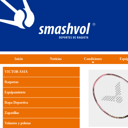
Inicio
Noticias
Condiciones
Equip
VICTOR ASIA
Raquetas
Equipamiento
Ropa Deportiva
Zapatillas
Volantes y pelotas