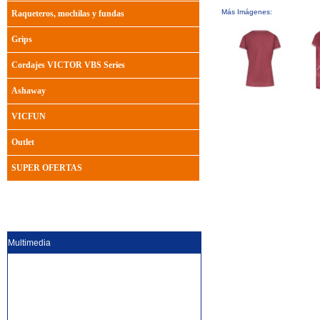
Más Imágenes:
Raqueteros, mochilas y fundas
Grips
Cordajes VICTOR VBS Series
Ashaway
VICFUN
Outlet
SUPER OFERTAS
Multimedia