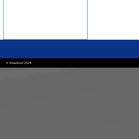
rolex replica watches
replica watches canada
© Smashvol 2026