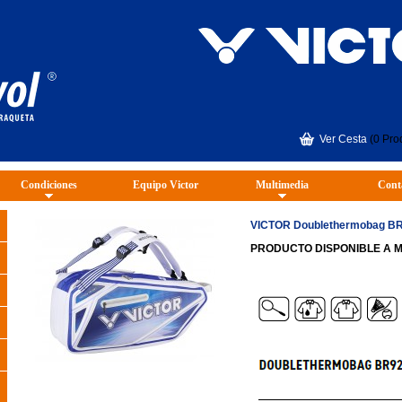
Ver Cesta
(0 Pro
Condiciones
Equipo Victor
Multimedia
Cont
VICTOR Doublethermobag B
PRODUCTO DISPONIBLE A 