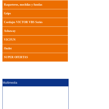
Raqueteros, mochilas y fundas
Grips
Cordajes VICTOR VBS Series
Ashaway
VICFUN
Outlet
SUPER OFERTAS
Multimedia