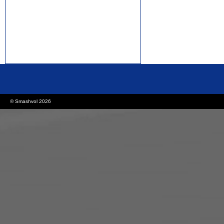
rolex replica watches
replica watches canada
© Smashvol 2026