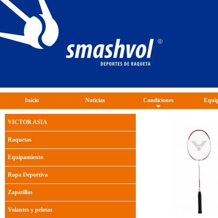
Inicio
Noticias
Condiciones
Equip
VICTOR ASIA
Raquetas
Equipamiento
Ropa Deportiva
Zapatillas
Volantes y pelotas