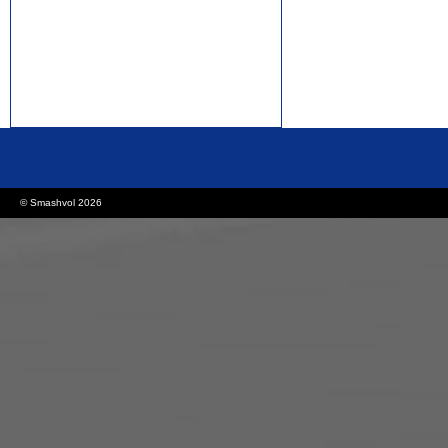
rolex replica watches
replica watches canada
© Smashvol 2026