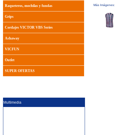
Más Imágenes:
Raqueteros, mochilas y fundas
Grips
Cordajes VICTOR VBS Series
Ashaway
VICFUN
Outlet
SUPER OFERTAS
Multimedia