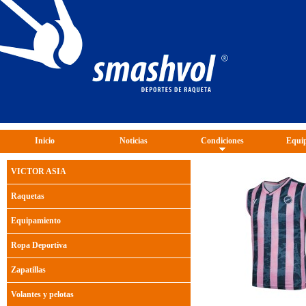
Inicio
Noticias
Condiciones
Equip
VICTOR ASIA
Raquetas
Equipamiento
Ropa Deportiva
Zapatillas
Volantes y pelotas