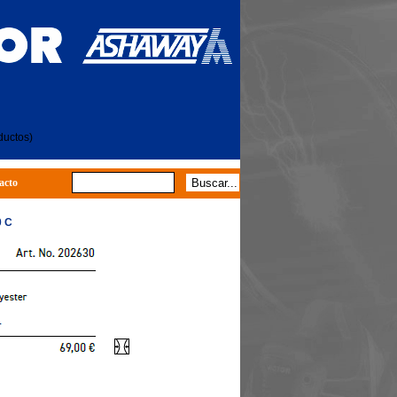
ductos)
acto
0 C