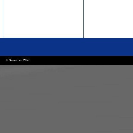
rolex replica watches
replica watches canada
© Smashvol 2026