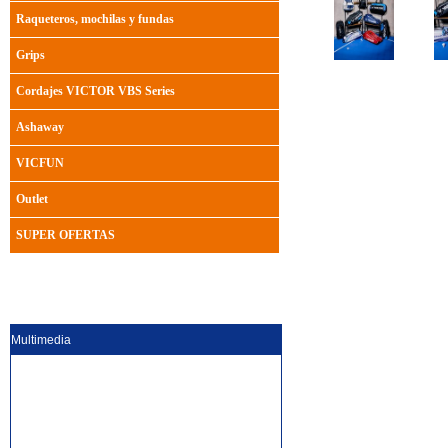
Raqueteros, mochilas y fundas
Grips
Cordajes VICTOR VBS Series
Ashaway
VICFUN
Outlet
SUPER OFERTAS
Multimedia