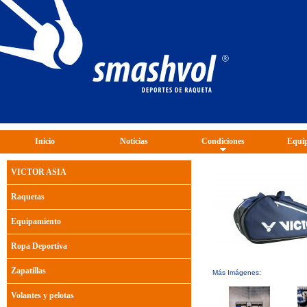
Inicio
Noticias
Condiciones
Equip
VICTOR ASIA
Raquetas
Equipamiento
Ropa Deportiva
Zapatillas
Más Imágenes:
Volantes y pelotas