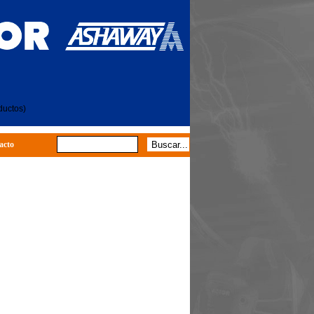
ductos)
acto