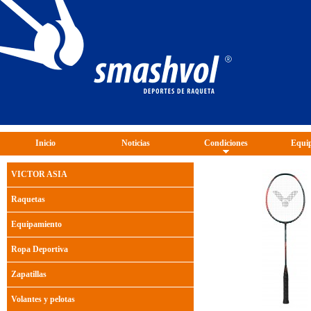
Inicio
Noticias
Condiciones
Equip
VICTOR ASIA
Raquetas
Equipamiento
Ropa Deportiva
Zapatillas
Volantes y pelotas