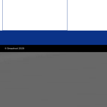
rolex replica watches
replica watches canada
© Smashvol 2026