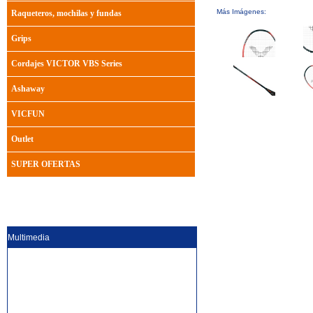
Más Imágenes:
Raqueteros, mochilas y fundas
Grips
Cordajes VICTOR VBS Series
Ashaway
VICFUN
Outlet
SUPER OFERTAS
Multimedia