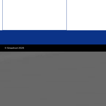
rolex replica watches
replica watches canada
© Smashvol 2026