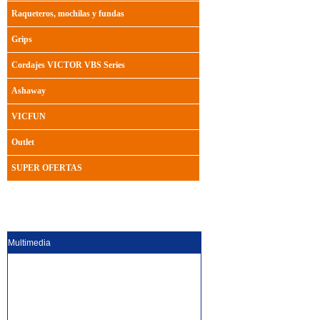
Raqueteros, mochilas y fundas
Grips
Cordajes VICTOR VBS Series
Ashaway
VICFUN
Outlet
SUPER OFERTAS
Multimedia