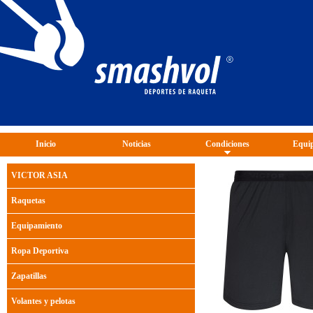
Inicio
Noticias
Condiciones
Equip
VICTOR ASIA
Raquetas
Equipamiento
Ropa Deportiva
Zapatillas
Volantes y pelotas