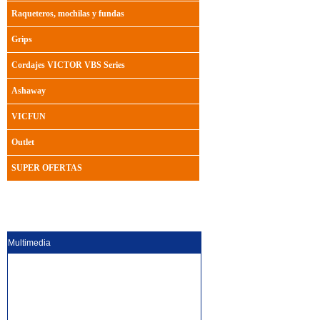
Raqueteros, mochilas y fundas
Grips
Cordajes VICTOR VBS Series
Ashaway
VICFUN
Outlet
SUPER OFERTAS
Multimedia