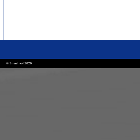
rolex replica watches
replica watches canada
© Smashvol 2026