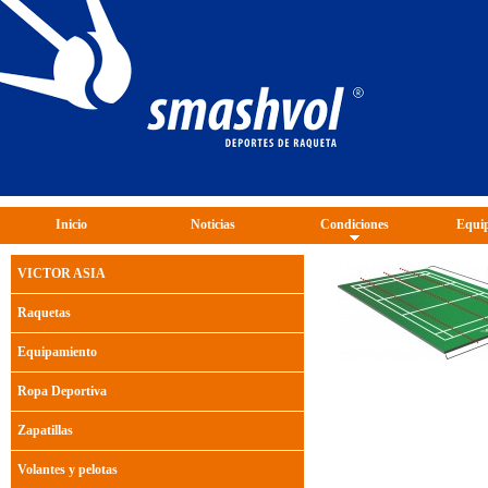
Inicio
Noticias
Condiciones
Equip
VICTOR ASIA
Raquetas
Equipamiento
Ropa Deportiva
Zapatillas
Volantes y pelotas