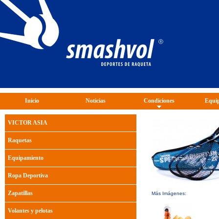
Inicio
Noticias
Condiciones
Equip
VICTOR ASIA
Raquetas
Equipamiento
Ropa Deportiva
Zapatillas
Más Imágenes:
Volantes y pelotas