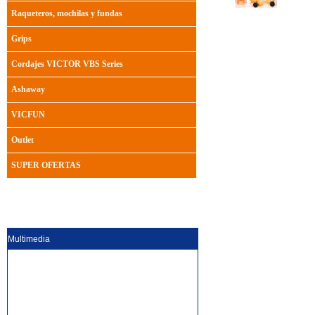
Raqueteros, mochilas y fundas
Grips
Cordajes VICTOR VBS Series
Ashaway
VICFUN
Outlet
SUPER OFERTAS
Multimedia