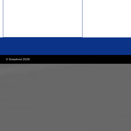
rolex replica watches
replica watches canada
© Smashvol 2026